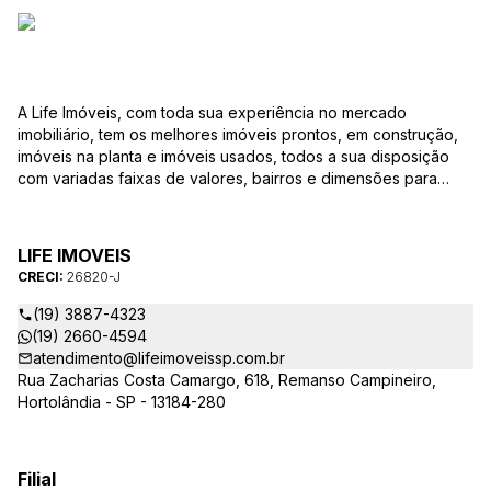
A Life Imóveis, com toda sua experiência no mercado
imobiliário, tem os melhores imóveis prontos, em construção,
imóveis na planta e imóveis usados, todos a sua disposição
com variadas faixas de valores, bairros e dimensões para
melhor atender as suas necessidades e anseios. Ao nos
procurar, nossos corretores – credenciados ao CRECI-SP
26820-J – estarão sempre prontos para responder-lhe todas
LIFE IMOVEIS
as suas dúvidas sobre casas, apartamentos, terrenos, salas
CRECI:
26820-J
comerciais e outros produtos imobiliários.
(19) 3887-4323
(19) 2660-4594
atendimento@lifeimoveissp.com.br
Rua Zacharias Costa Camargo, 618, Remanso Campineiro,
Hortolândia - SP - 13184-280
Filial