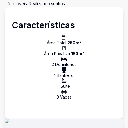
Life Imóveis. Realizando sonhos.
Características
Área Total
250
m²
Área Privativa
150
m²
3
Dormitório
s
1
Banheiro
1
Suíte
3
Vaga
s