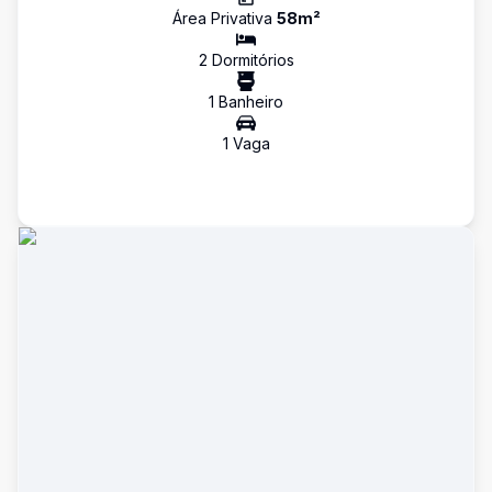
Área Privativa
58
m²
2
Dormitório
s
1
Banheiro
1
Vaga