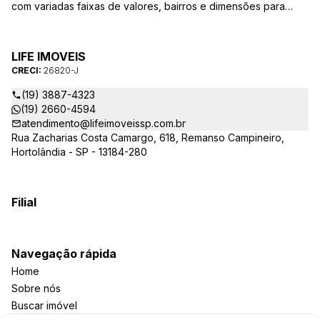
com variadas faixas de valores, bairros e dimensões para
melhor atender as suas necessidades e anseios. Ao nos
procurar, nossos corretores – credenciados ao CRECI-SP
26820-J – estarão sempre prontos para responder-lhe todas
LIFE IMOVEIS
as suas dúvidas sobre casas, apartamentos, terrenos, salas
CRECI:
26820-J
comerciais e outros produtos imobiliários.
(19) 3887-4323
(19) 2660-4594
atendimento@lifeimoveissp.com.br
Rua Zacharias Costa Camargo, 618, Remanso Campineiro,
Hortolândia - SP - 13184-280
Filial
Navegação rápida
Home
Sobre nós
Buscar imóvel