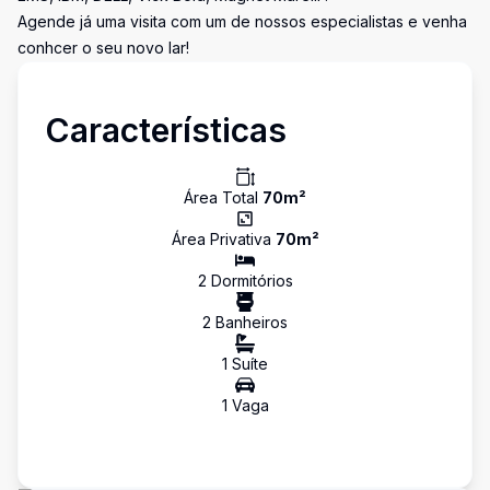
Agende já uma visita com um de nossos especialistas e venha
conhcer o seu novo lar!
Características
Área Total
70
m²
Área Privativa
70
m²
2
Dormitório
s
2
Banheiro
s
1
Suíte
1
Vaga