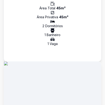
Área Total
45
m²
Área Privativa
45
m²
2
Dormitório
s
1
Banheiro
1
Vaga