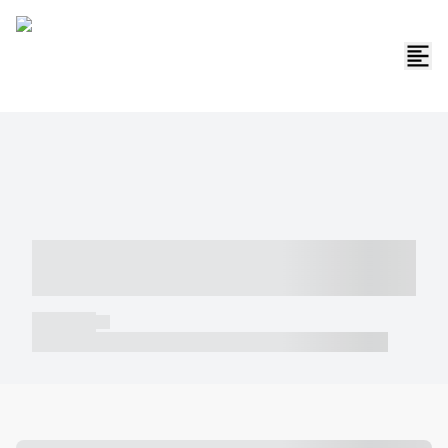
----- ----- -- ------ ---- ---- -- ----- -----
----- --- ------
----- -----
----- ----- -- ------ ---- ---- -- ----- ----- ----- --- ------