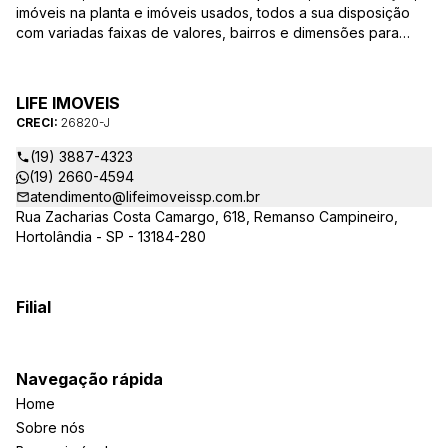
imóveis na planta e imóveis usados, todos a sua disposição
com variadas faixas de valores, bairros e dimensões para
melhor atender as suas necessidades e anseios. Ao nos
procurar, nossos corretores – credenciados ao CRECI-SP
26820-J – estarão sempre prontos para responder-lhe todas
LIFE IMOVEIS
as suas dúvidas sobre casas, apartamentos, terrenos, salas
CRECI:
26820-J
comerciais e outros produtos imobiliários.
(19) 3887-4323
(19) 2660-4594
atendimento@lifeimoveissp.com.br
Rua Zacharias Costa Camargo, 618, Remanso Campineiro,
Hortolândia - SP - 13184-280
Filial
Navegação rápida
Home
Sobre nós