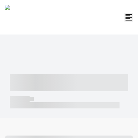
----- ----- -- ------ ---- ---- -- ----- -----
----- --- ------
----- -----
----- ----- -- ------ ---- ---- -- ----- ----- ----- --- ------