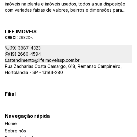
imóveis na planta e imóveis usados, todos a sua disposição
com variadas faixas de valores, bairros e dimensões para
melhor atender as suas necessidades e anseios. Ao nos
procurar, nossos corretores – credenciados ao CRECI-SP
26820-J – estarão sempre prontos para responder-lhe todas
LIFE IMOVEIS
as suas dúvidas sobre casas, apartamentos, terrenos, salas
CRECI:
26820-J
comerciais e outros produtos imobiliários.
(19) 3887-4323
(19) 2660-4594
atendimento@lifeimoveissp.com.br
Rua Zacharias Costa Camargo, 618, Remanso Campineiro,
Hortolândia - SP - 13184-280
Filial
Navegação rápida
Home
Sobre nós