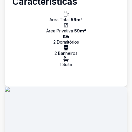
Características
Área Total
59
m²
Área Privativa
59
m²
2
Dormitório
s
2
Banheiro
s
1
Suíte