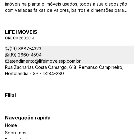
imóveis na planta e imóveis usados, todos a sua disposição
com variadas faixas de valores, bairros e dimensões para
melhor atender as suas necessidades e anseios. Ao nos
procurar, nossos corretores – credenciados ao CRECI-SP
26820-J – estarão sempre prontos para responder-lhe todas
LIFE IMOVEIS
as suas dúvidas sobre casas, apartamentos, terrenos, salas
CRECI:
26820-J
comerciais e outros produtos imobiliários.
(19) 3887-4323
(19) 2660-4594
atendimento@lifeimoveissp.com.br
Rua Zacharias Costa Camargo, 618, Remanso Campineiro,
Hortolândia - SP - 13184-280
Filial
Navegação rápida
Home
Sobre nós