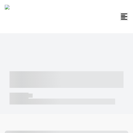
----- ----- -- ------ ---- ---- -- ----- -----
----- --- ------
----- -----
----- ----- -- ------ ---- ---- -- ----- ----- ----- --- ------