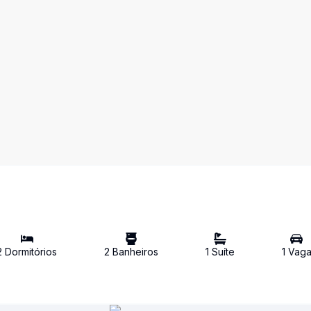
2
Dormitório
s
2
Banheiro
s
1
Suíte
1
Vag