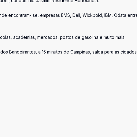
zabel, condomínio Jasmim Residence Hortolândia.
 onde encontram- se, empresas EMS, Dell, Wickbold, IBM, Odata entr
olas, academias, mercados, postos de gasolina e muito mais.
dos Bandeirantes, a 15 minutos de Campinas, saída para as cidade