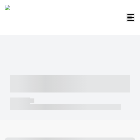
----- ----- -- ------ ---- ---- -- ----- -----
----- --- ------
----- -----
----- ----- -- ------ ---- ---- -- ----- ----- ----- --- ------