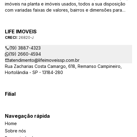
imóveis na planta e imóveis usados, todos a sua disposição
com variadas faixas de valores, bairros e dimensões para
melhor atender as suas necessidades e anseios. Ao nos
procurar, nossos corretores – credenciados ao CRECI-SP
26820-J – estarão sempre prontos para responder-lhe todas
LIFE IMOVEIS
as suas dúvidas sobre casas, apartamentos, terrenos, salas
CRECI:
26820-J
comerciais e outros produtos imobiliários.
(19) 3887-4323
(19) 2660-4594
atendimento@lifeimoveissp.com.br
Rua Zacharias Costa Camargo, 618, Remanso Campineiro,
Hortolândia - SP - 13184-280
Filial
Navegação rápida
Home
Sobre nós