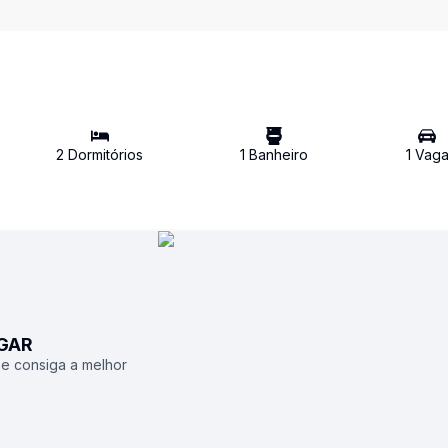
2
Dormitório
s
1
Banheiro
1
Vag
UGAR
 e consiga a melhor