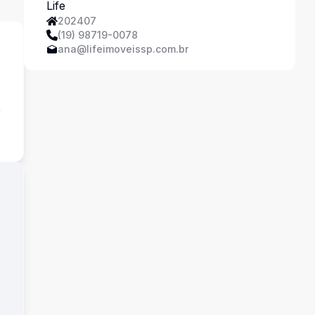
202407
(19) 98719-0078
ana@lifeimoveissp.com.br
a