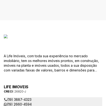
A Life Imóveis, com toda sua experiência no mercado
imobiliário, tem os melhores imóveis prontos, em construção,
imóveis na planta e imóveis usados, todos a sua disposição
com variadas faixas de valores, bairros e dimensões para
melhor atender as suas necessidades e anseios. Ao nos
procurar, nossos corretores – credenciados ao CRECI-SP
26820-J – estarão sempre prontos para responder-lhe todas
LIFE IMOVEIS
as suas dúvidas sobre casas, apartamentos, terrenos, salas
CRECI:
26820-J
comerciais e outros produtos imobiliários.
(19) 3887-4323
(19) 2660-4594