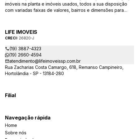
imóveis na planta e imóveis usados, todos a sua disposição
com variadas faixas de valores, bairros e dimensões para
melhor atender as suas necessidades e anseios. Ao nos
procurar, nossos corretores – credenciados ao CRECI-SP
26820-J – estarão sempre prontos para responder-lhe todas
LIFE IMOVEIS
as suas dúvidas sobre casas, apartamentos, terrenos, salas
CRECI:
26820-J
comerciais e outros produtos imobiliários.
(19) 3887-4323
(19) 2660-4594
atendimento@lifeimoveissp.com.br
Rua Zacharias Costa Camargo, 618, Remanso Campineiro,
Hortolândia - SP - 13184-280
Filial
Navegação rápida
Home
Sobre nós