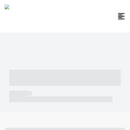
----- ----- -- ------ ---- ---- -- ----- -----
----- --- ------
----- -----
----- ----- -- ------ ---- ---- -- ----- ----- ----- --- ------