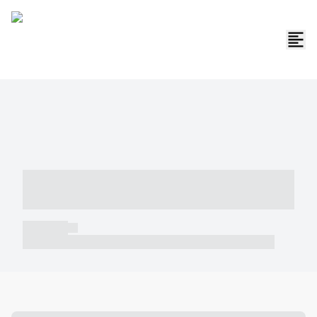
----- ----- -- ------ ---- ---- -- ----- -----
----- --- ------
----- -----
----- ----- -- ------ ---- ---- -- ----- ----- ----- --- ------