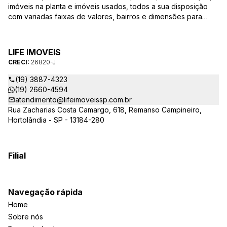
imóveis na planta e imóveis usados, todos a sua disposição
com variadas faixas de valores, bairros e dimensões para
melhor atender as suas necessidades e anseios. Ao nos
procurar, nossos corretores – credenciados ao CRECI-SP
26820-J – estarão sempre prontos para responder-lhe todas
LIFE IMOVEIS
as suas dúvidas sobre casas, apartamentos, terrenos, salas
CRECI:
26820-J
comerciais e outros produtos imobiliários.
(19) 3887-4323
(19) 2660-4594
atendimento@lifeimoveissp.com.br
Rua Zacharias Costa Camargo, 618, Remanso Campineiro,
Hortolândia - SP - 13184-280
Filial
Navegação rápida
Home
Sobre nós