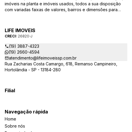
imóveis na planta e imóveis usados, todos a sua disposição
com variadas faixas de valores, bairros e dimensões para
melhor atender as suas necessidades e anseios. Ao nos
procurar, nossos corretores – credenciados ao CRECI-SP
26820-J – estarão sempre prontos para responder-lhe todas
LIFE IMOVEIS
as suas dúvidas sobre casas, apartamentos, terrenos, salas
CRECI:
26820-J
comerciais e outros produtos imobiliários.
(19) 3887-4323
(19) 2660-4594
atendimento@lifeimoveissp.com.br
Rua Zacharias Costa Camargo, 618, Remanso Campineiro,
Hortolândia - SP - 13184-280
Filial
Navegação rápida
Home
Sobre nós