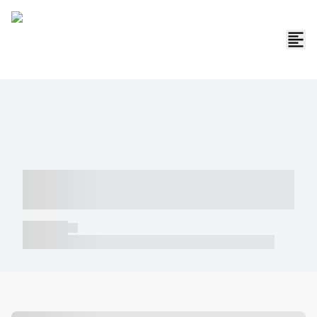
----- ----- -- ------ ---- ---- -- ----- -----
----- --- ------
----- -----
----- ----- -- ------ ---- ---- -- ----- ----- ----- --- ------