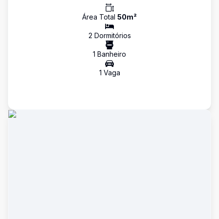
Área Total
50
m²
2
Dormitório
s
1
Banheiro
1
Vaga