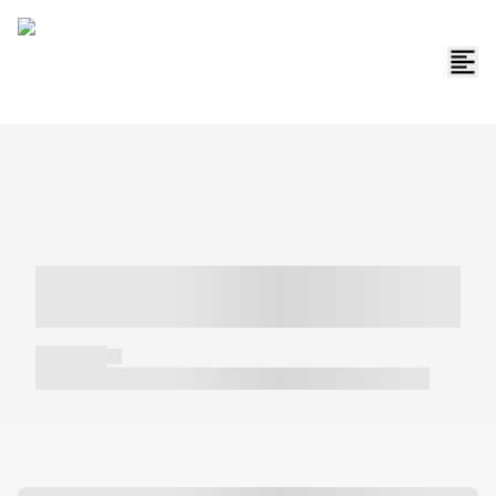
----- ----- -- ------ ---- ---- -- ----- -----
----- --- ------
----- -----
----- ----- -- ------ ---- ---- -- ----- ----- ----- --- ------