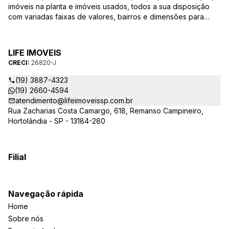
imóveis na planta e imóveis usados, todos a sua disposição
com variadas faixas de valores, bairros e dimensões para
melhor atender as suas necessidades e anseios. Ao nos
procurar, nossos corretores – credenciados ao CRECI-SP
26820-J – estarão sempre prontos para responder-lhe todas
LIFE IMOVEIS
as suas dúvidas sobre casas, apartamentos, terrenos, salas
CRECI:
26820-J
comerciais e outros produtos imobiliários.
(19) 3887-4323
(19) 2660-4594
atendimento@lifeimoveissp.com.br
Rua Zacharias Costa Camargo, 618, Remanso Campineiro,
Hortolândia - SP - 13184-280
Filial
Navegação rápida
Home
Sobre nós