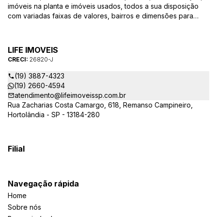
imóveis na planta e imóveis usados, todos a sua disposição
com variadas faixas de valores, bairros e dimensões para
melhor atender as suas necessidades e anseios. Ao nos
procurar, nossos corretores – credenciados ao CRECI-SP
26820-J – estarão sempre prontos para responder-lhe todas
LIFE IMOVEIS
as suas dúvidas sobre casas, apartamentos, terrenos, salas
CRECI:
26820-J
comerciais e outros produtos imobiliários.
(19) 3887-4323
(19) 2660-4594
atendimento@lifeimoveissp.com.br
Rua Zacharias Costa Camargo, 618, Remanso Campineiro,
Hortolândia - SP - 13184-280
Filial
Navegação rápida
Home
Sobre nós