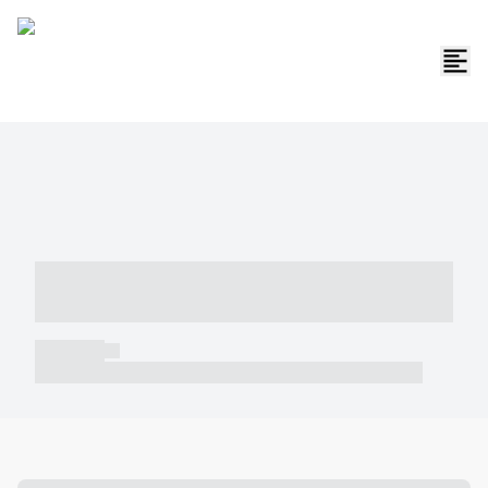
----- ----- -- ------ ---- ---- -- ----- -----
----- --- ------
----- -----
----- ----- -- ------ ---- ---- -- ----- ----- ----- --- ------