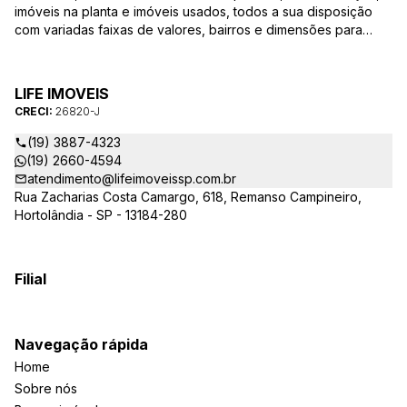
imóveis na planta e imóveis usados, todos a sua disposição
com variadas faixas de valores, bairros e dimensões para
melhor atender as suas necessidades e anseios. Ao nos
procurar, nossos corretores – credenciados ao CRECI-SP
26820-J – estarão sempre prontos para responder-lhe todas
LIFE IMOVEIS
as suas dúvidas sobre casas, apartamentos, terrenos, salas
CRECI:
26820-J
comerciais e outros produtos imobiliários.
(19) 3887-4323
(19) 2660-4594
atendimento@lifeimoveissp.com.br
Rua Zacharias Costa Camargo, 618, Remanso Campineiro,
Hortolândia - SP - 13184-280
Filial
Navegação rápida
Home
Sobre nós