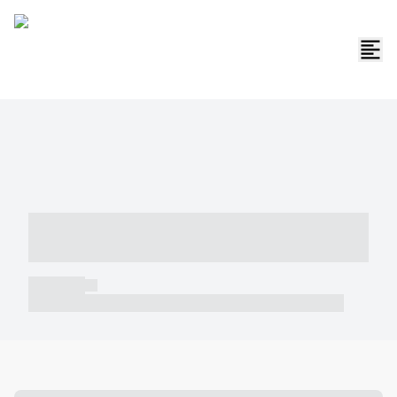
----- ----- -- ------ ---- ---- -- ----- -----
----- --- ------
----- -----
----- ----- -- ------ ---- ---- -- ----- ----- ----- --- ------