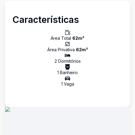
Características
Área Total
62
m²
Área Privativa
62
m²
2
Dormitório
s
1
Banheiro
1
Vaga