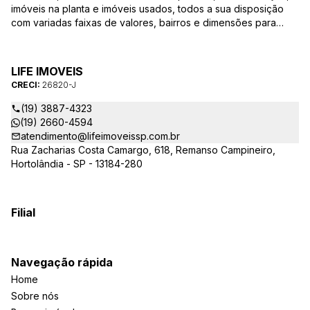
imóveis na planta e imóveis usados, todos a sua disposição
com variadas faixas de valores, bairros e dimensões para
melhor atender as suas necessidades e anseios. Ao nos
procurar, nossos corretores – credenciados ao CRECI-SP
26820-J – estarão sempre prontos para responder-lhe todas
LIFE IMOVEIS
as suas dúvidas sobre casas, apartamentos, terrenos, salas
CRECI:
26820-J
comerciais e outros produtos imobiliários.
(19) 3887-4323
(19) 2660-4594
atendimento@lifeimoveissp.com.br
Rua Zacharias Costa Camargo, 618, Remanso Campineiro,
Hortolândia - SP - 13184-280
Filial
Navegação rápida
Home
Sobre nós