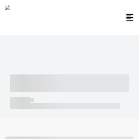
----- ----- -- ------ ---- ---- -- ----- -----
----- --- ------
----- -----
----- ----- -- ------ ---- ---- -- ----- ----- ----- --- ------