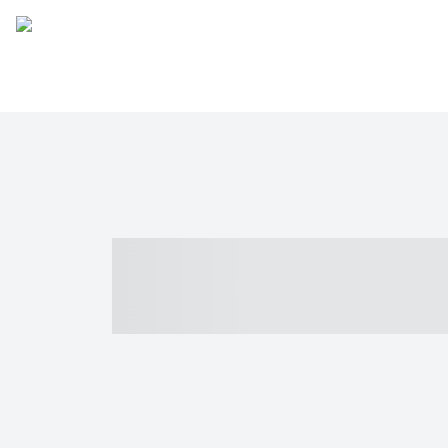
----- ----- -- -
- ------