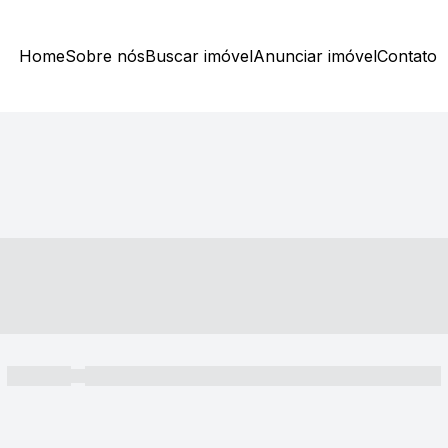
Home
Sobre nós
Buscar imóvel
Anunciar imóvel
Contato
----- ---- ---- -- ----
----- -----
----- ----- -- ------ ---- ---- -- ----- ----- ----- --- ------