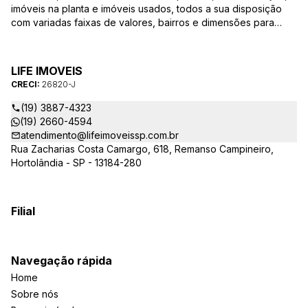
imóveis na planta e imóveis usados, todos a sua disposição
com variadas faixas de valores, bairros e dimensões para
melhor atender as suas necessidades e anseios. Ao nos
procurar, nossos corretores – credenciados ao CRECI-SP
26820-J – estarão sempre prontos para responder-lhe todas
LIFE IMOVEIS
as suas dúvidas sobre casas, apartamentos, terrenos, salas
CRECI:
26820-J
comerciais e outros produtos imobiliários.
(19) 3887-4323
(19) 2660-4594
atendimento@lifeimoveissp.com.br
Rua Zacharias Costa Camargo, 618, Remanso Campineiro,
Hortolândia - SP - 13184-280
Filial
Navegação rápida
Home
Sobre nós