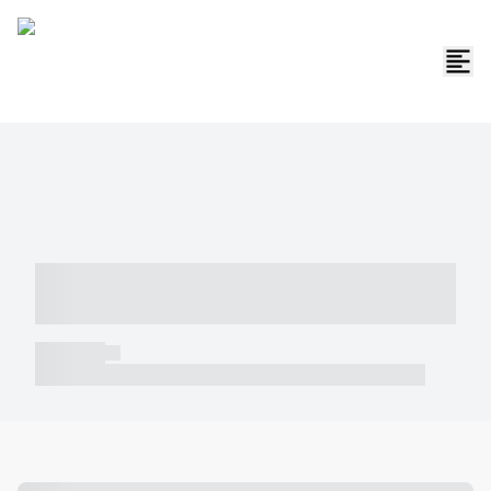
----- ----- -- ------ ---- ---- -- ----- -----
----- --- ------
----- -----
----- ----- -- ------ ---- ---- -- ----- ----- ----- --- ------