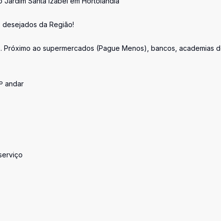
Jardim Santa Izabel em Hortolândia
s desejados da Região!
ite. Próximo ao supermercados (Pague Menos), bancos, academias 
º andar
serviço