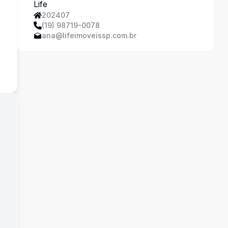
202407
(19) 98719-0078
ana@lifeimoveissp.com.br
a