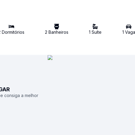
2
Dormitório
s
2
Banheiro
s
1
Suíte
1
Vag
UGAR
 e consiga a melhor