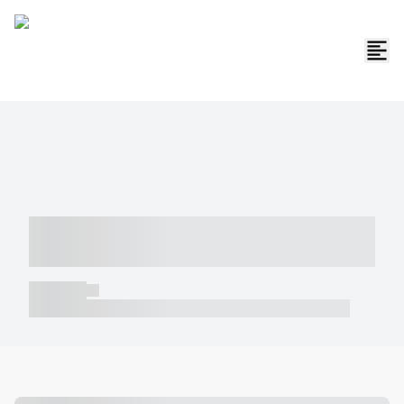
----- ----- -- ------ ---- ---- -- ----- -----
----- --- ------
----- -----
----- ----- -- ------ ---- ---- -- ----- ----- ----- --- ------