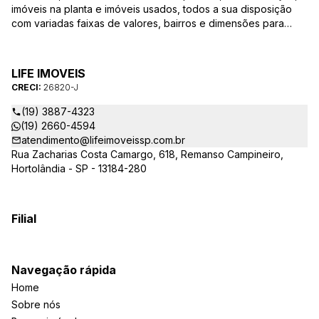
imóveis na planta e imóveis usados, todos a sua disposição
com variadas faixas de valores, bairros e dimensões para
melhor atender as suas necessidades e anseios. Ao nos
procurar, nossos corretores – credenciados ao CRECI-SP
26820-J – estarão sempre prontos para responder-lhe todas
LIFE IMOVEIS
as suas dúvidas sobre casas, apartamentos, terrenos, salas
CRECI:
26820-J
comerciais e outros produtos imobiliários.
(19) 3887-4323
(19) 2660-4594
atendimento@lifeimoveissp.com.br
Rua Zacharias Costa Camargo, 618, Remanso Campineiro,
Hortolândia - SP - 13184-280
Filial
Navegação rápida
Home
Sobre nós