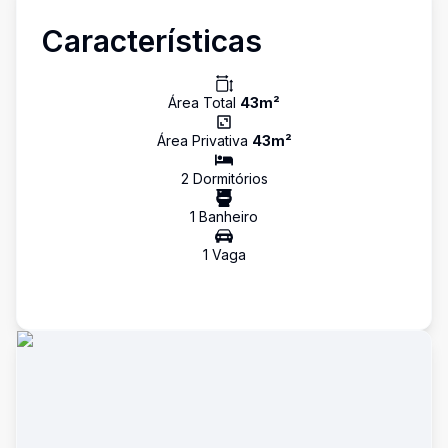
Características
Área Total
43
m²
Área Privativa
43
m²
2
Dormitório
s
1
Banheiro
1
Vaga