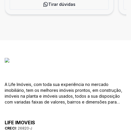
Tirar dúvidas
A Life Imóveis, com toda sua experiência no mercado
imobiliário, tem os melhores imóveis prontos, em construção,
imóveis na planta e imóveis usados, todos a sua disposição
com variadas faixas de valores, bairros e dimensões para
melhor atender as suas necessidades e anseios. Ao nos
procurar, nossos corretores – credenciados ao CRECI-SP
26820-J – estarão sempre prontos para responder-lhe todas
LIFE IMOVEIS
as suas dúvidas sobre casas, apartamentos, terrenos, salas
CRECI:
26820-J