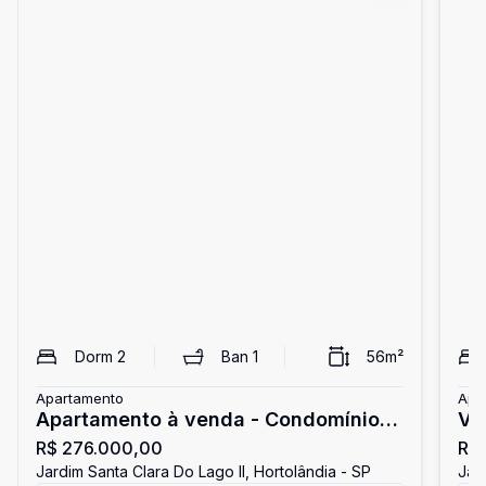
Dorm
2
Ban
1
56
m²
Apartamento
Apa
Apartamento à venda - Condomínio
Ve
R$ 276.000,00
R$
Vila Felice
Jardim Santa Clara Do Lago II, Hortolândia - SP
Jar