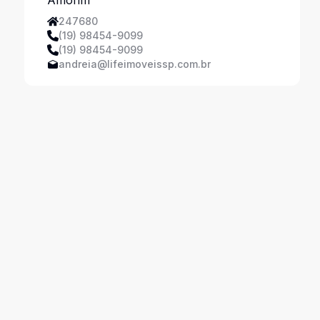
247680
(19) 98454-9099
(19) 98454-9099
andreia@lifeimoveissp.com.br