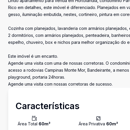
Lindo apartamento para venda em Hortolândia, condomínio Par
Rico em detalhes, este imóvel é diferenciado. Planejados em v
gesso, iluminação embutida, nestes, cortineiro, pintura em cor
Cozinha com planejados, lavanderia com armários planejados, 
2 dormitórios, com armários planejados, penteadeira, banheiros 
espelho, chuveiro, box e nichos para melhor organização do 
Este imóvel é um encanto.
Agende uma visita com uma de nossas corretoras. O condomínio
acesso a rodovias Campinas Monte Mor, Bandeirante, a menos
playground, portaria 24horas.
Agende uma visita com nossas corretoras de sucesso.
Características
Área Total
60
m²
Área Privativa
60
m²