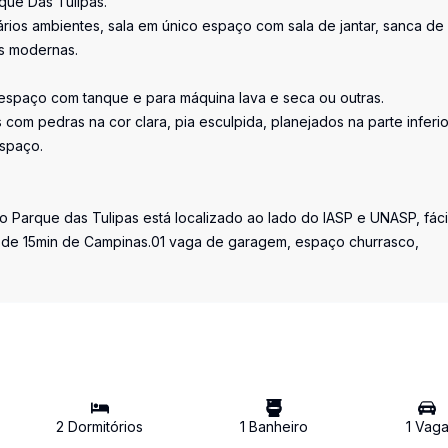
que Das Tulipas.
ários ambientes, sala em único espaço com sala de jantar, sanca de
es modernas.
espaço com tanque e para máquina lava e seca ou outras.
com pedras na cor clara, pia esculpida, planejados na parte inferio
espaço.
 Parque das Tulipas está localizado ao lado do IASP e UNASP, fáci
 de 15min de Campinas.01 vaga de garagem, espaço churrasco,
2
Dormitório
s
1
Banheiro
1
Vag