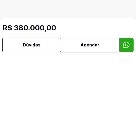
R$ 380.000,00
Dúvidas
Agendar
Mais informações
Água Quente
Área de Serviço
Cozinha
Cozinha Planejada