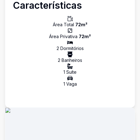
Características
Área Total
72
m²
Área Privativa
72
m²
2
Dormitório
s
2
Banheiro
s
1
Suíte
1
Vaga