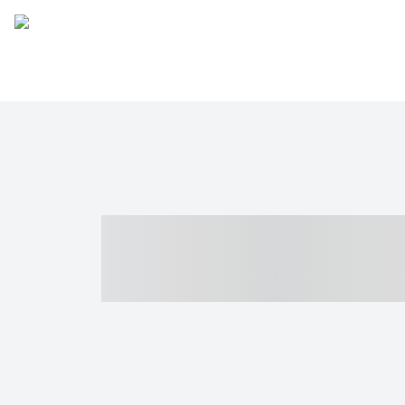
----- ----- -- -
- ------