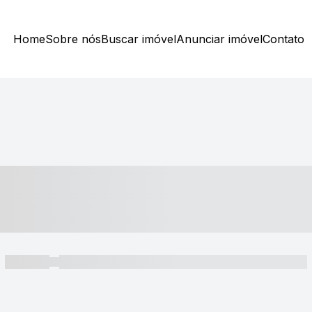
Home
Sobre nós
Buscar imóvel
Anunciar imóvel
Contato
----- ---- ---- -- ----
----- -----
----- ----- -- ------ ---- ---- -- ----- ----- ----- --- ------