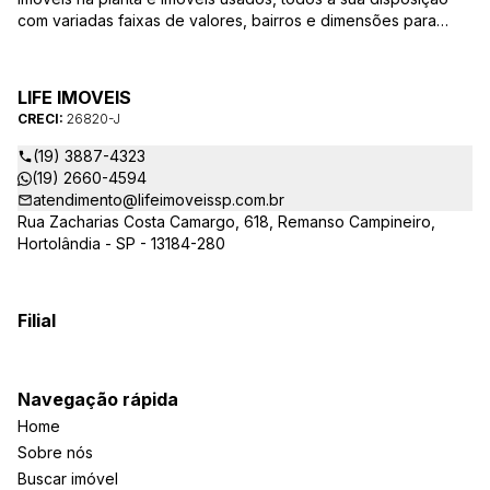
com variadas faixas de valores, bairros e dimensões para
melhor atender as suas necessidades e anseios. Ao nos
procurar, nossos corretores – credenciados ao CRECI-SP
26820-J – estarão sempre prontos para responder-lhe todas
LIFE IMOVEIS
as suas dúvidas sobre casas, apartamentos, terrenos, salas
CRECI:
26820-J
comerciais e outros produtos imobiliários.
(19) 3887-4323
(19) 2660-4594
atendimento@lifeimoveissp.com.br
Rua Zacharias Costa Camargo, 618, Remanso Campineiro,
Hortolândia - SP - 13184-280
Filial
Navegação rápida
Home
Sobre nós
Buscar imóvel