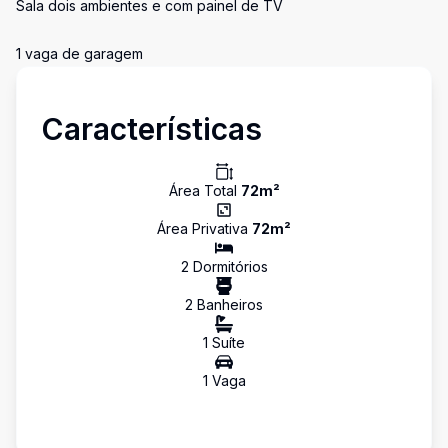
Sala dois ambientes e com painel de TV
1 vaga de garagem
Características
Área Total
72
m²
Área Privativa
72
m²
2
Dormitório
s
2
Banheiro
s
1
Suíte
1
Vaga