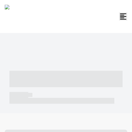
----- ----- -- ------ ---- ---- -- ----- -----
----- --- ------
----- -----
----- ----- -- ------ ---- ---- -- ----- ----- ----- --- ------