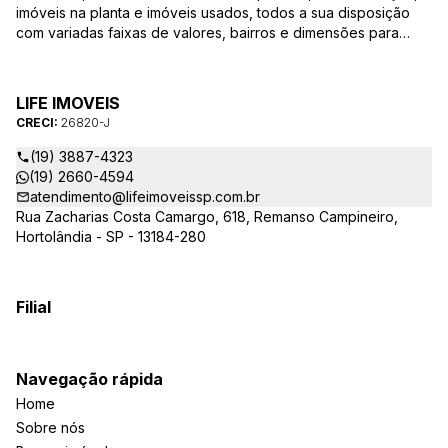
imóveis na planta e imóveis usados, todos a sua disposição
com variadas faixas de valores, bairros e dimensões para
melhor atender as suas necessidades e anseios. Ao nos
procurar, nossos corretores – credenciados ao CRECI-SP
26820-J – estarão sempre prontos para responder-lhe todas
LIFE IMOVEIS
as suas dúvidas sobre casas, apartamentos, terrenos, salas
CRECI:
26820-J
comerciais e outros produtos imobiliários.
(19) 3887-4323
(19) 2660-4594
atendimento@lifeimoveissp.com.br
Rua Zacharias Costa Camargo, 618, Remanso Campineiro,
Hortolândia - SP - 13184-280
Filial
Navegação rápida
Home
Sobre nós