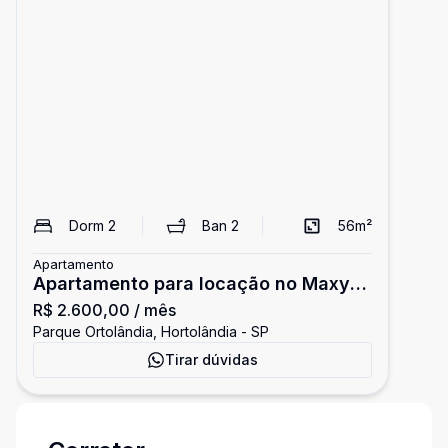
Dorm
2
Ban
2
56
m²
Apartamento
Apartamento para locação no Maxy
R$ 2.600,00
/ mês
Franceschini
Parque Ortolândia, Hortolândia - SP
Tirar dúvidas