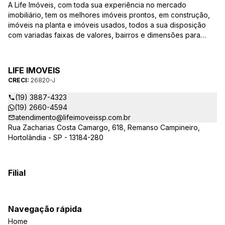
A Life Imóveis, com toda sua experiência no mercado
imobiliário, tem os melhores imóveis prontos, em construção,
imóveis na planta e imóveis usados, todos a sua disposição
com variadas faixas de valores, bairros e dimensões para
melhor atender as suas necessidades e anseios. Ao nos
procurar, nossos corretores – credenciados ao CRECI-SP
26820-J – estarão sempre prontos para responder-lhe todas
LIFE IMOVEIS
as suas dúvidas sobre casas, apartamentos, terrenos, salas
CRECI:
26820-J
comerciais e outros produtos imobiliários.
(19) 3887-4323
(19) 2660-4594
atendimento@lifeimoveissp.com.br
Rua Zacharias Costa Camargo, 618, Remanso Campineiro,
Hortolândia - SP - 13184-280
Filial
Navegação rápida
Home