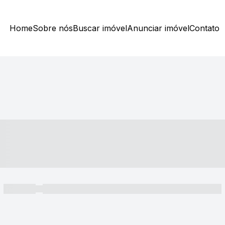
Home
Sobre nós
Buscar imóvel
Anunciar imóvel
Contato
----- ---- ---- -- ----
----- -----
----- ----- -- ------ ---- ---- -- ----- ----- ----- --- ------