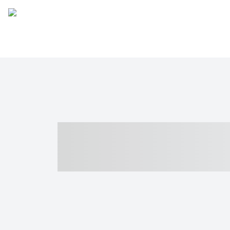
----- ----- -- -
- ------