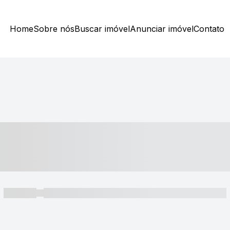
Home
Sobre nós
Buscar imóvel
Anunciar imóvel
Contato
----- ---- ---- -- ----
----- -----
----- ----- -- ------ ---- ---- -- ----- ----- ----- --- ------