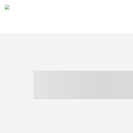
----- ----- -- -
- ------