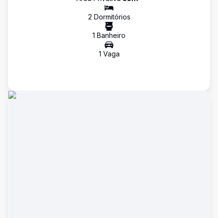
2
Dormitório
s
1
Banheiro
1
Vaga