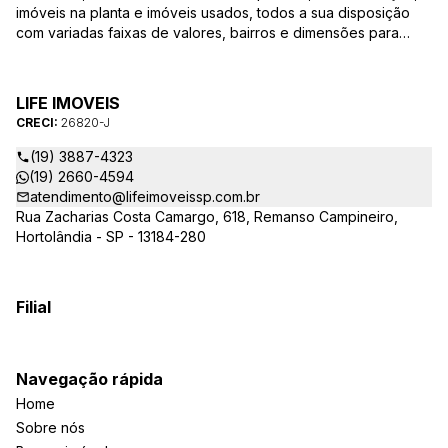
imóveis na planta e imóveis usados, todos a sua disposição
com variadas faixas de valores, bairros e dimensões para
melhor atender as suas necessidades e anseios. Ao nos
procurar, nossos corretores – credenciados ao CRECI-SP
26820-J – estarão sempre prontos para responder-lhe todas
LIFE IMOVEIS
as suas dúvidas sobre casas, apartamentos, terrenos, salas
CRECI:
26820-J
comerciais e outros produtos imobiliários.
(19) 3887-4323
(19) 2660-4594
atendimento@lifeimoveissp.com.br
Rua Zacharias Costa Camargo, 618, Remanso Campineiro,
Hortolândia - SP - 13184-280
Filial
Navegação rápida
Home
Sobre nós