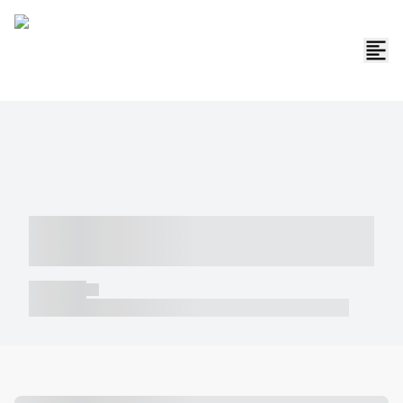
----- ----- -- ------ ---- ---- -- ----- -----
----- --- ------
----- -----
----- ----- -- ------ ---- ---- -- ----- ----- ----- --- ------