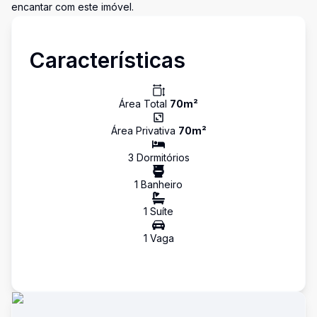
encantar com este imóvel.
Características
Área Total
70
m²
Área Privativa
70
m²
3
Dormitório
s
1
Banheiro
1
Suíte
1
Vaga