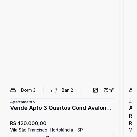
Dorm
3
Ban
2
75
m²
Apartamento
Apa
Vende Apto 3 Quartos Cond Avalon
Apa
R$
Hortolandia - SP
R$ 420.000,00
R$ 
Vila São Francisco, Hortolândia - SP
Vil