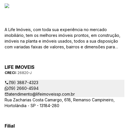
A Life Imóveis, com toda sua experiência no mercado
imobiliário, tem os melhores imóveis prontos, em construção,
imóveis na planta e imóveis usados, todos a sua disposição
com variadas faixas de valores, bairros e dimensões para
melhor atender as suas necessidades e anseios. Ao nos
procurar, nossos corretores – credenciados ao CRECI-SP
26820-J – estarão sempre prontos para responder-lhe todas
LIFE IMOVEIS
as suas dúvidas sobre casas, apartamentos, terrenos, salas
CRECI:
26820-J
comerciais e outros produtos imobiliários.
(19) 3887-4323
(19) 2660-4594
atendimento@lifeimoveissp.com.br
Rua Zacharias Costa Camargo, 618, Remanso Campineiro,
Hortolândia - SP - 13184-280
Filial