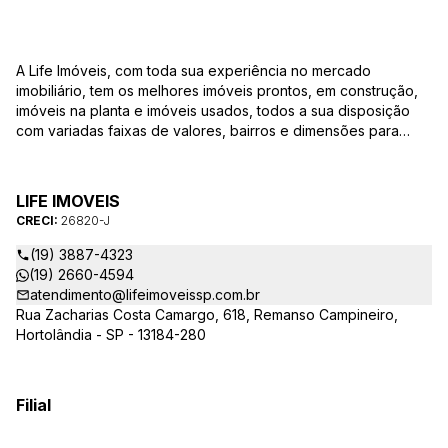
A Life Imóveis, com toda sua experiência no mercado
imobiliário, tem os melhores imóveis prontos, em construção,
imóveis na planta e imóveis usados, todos a sua disposição
com variadas faixas de valores, bairros e dimensões para
melhor atender as suas necessidades e anseios. Ao nos
procurar, nossos corretores – credenciados ao CRECI-SP
26820-J – estarão sempre prontos para responder-lhe todas
LIFE IMOVEIS
as suas dúvidas sobre casas, apartamentos, terrenos, salas
CRECI:
26820-J
comerciais e outros produtos imobiliários.
(19) 3887-4323
(19) 2660-4594
atendimento@lifeimoveissp.com.br
Rua Zacharias Costa Camargo, 618, Remanso Campineiro,
Hortolândia - SP - 13184-280
Filial