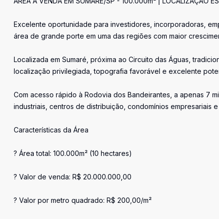
ÁREA À VENDA EM SUMARÉ/SP - 100.000m² | LOCALIZAÇÃO E
Excelente oportunidade para investidores, incorporadoras, emp
área de grande porte em uma das regiões com maior crescimen
Localizada em Sumaré, próxima ao Circuito das Águas, tradici
localização privilegiada, topografia favorável e excelente pote
Com acesso rápido à Rodovia dos Bandeirantes, a apenas 7 min
industriais, centros de distribuição, condomínios empresariai
Características da Área
? Área total: 100.000m² (10 hectares)
? Valor de venda: R$ 20.000.000,00
? Valor por metro quadrado: R$ 200,00/m²