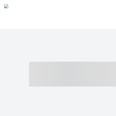
----- ----- -- -
- ------