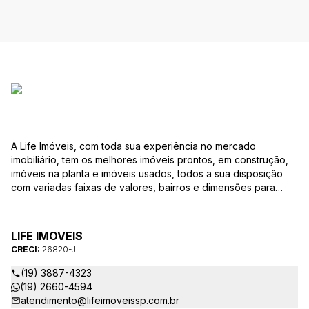
A Life Imóveis, com toda sua experiência no mercado
imobiliário, tem os melhores imóveis prontos, em construção,
imóveis na planta e imóveis usados, todos a sua disposição
com variadas faixas de valores, bairros e dimensões para
melhor atender as suas necessidades e anseios. Ao nos
procurar, nossos corretores – credenciados ao CRECI-SP
26820-J – estarão sempre prontos para responder-lhe todas
LIFE IMOVEIS
as suas dúvidas sobre casas, apartamentos, terrenos, salas
CRECI:
26820-J
comerciais e outros produtos imobiliários.
(19) 3887-4323
(19) 2660-4594
atendimento@lifeimoveissp.com.br