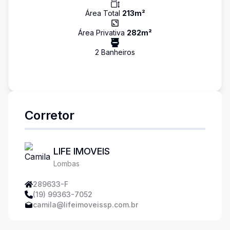
Área Total
213
m²
Área Privativa
282
m²
2
Banheiro
s
Corretor
LIFE IMOVEIS
Lombas
289633-F
(19) 99363-7052
camila@lifeimoveissp.com.br