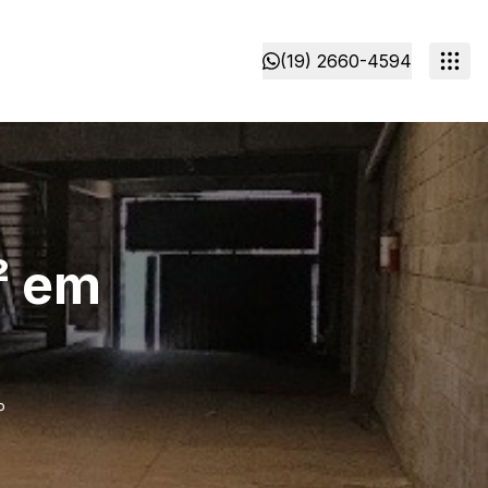
(19) 2660-4594
² em
P