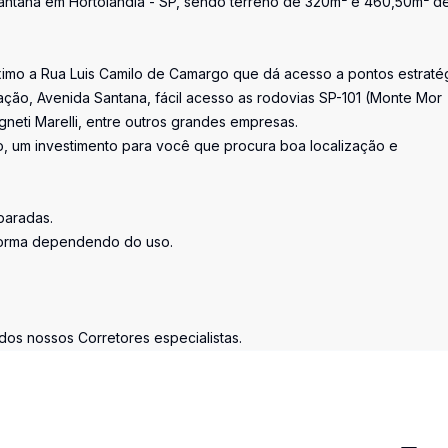
Santana em Hortolândia - SP, sendo terreno de 320m² e 460,50m² d
óximo a Rua Luis Camilo de Camargo que dá acesso a pontos estraté
ação, Avenida Santana, fácil acesso as rodovias SP-101 (Monte Mor
eti Marelli, entre outros grandes empresas.
o, um investimento para você que procura boa localização e
paradas.
eforma dependendo do uso.
os nossos Corretores especialistas.