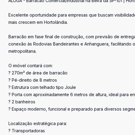
ALUGA - Barracão Comercial/Industrial na Beira da SP-101 | Hor
Excelente oportunidade para empresas que buscam visibilidade
mais crescem em Hortolândia.
Barracão em fase final de construção, com previsão de entrega
conexão às Rodovias Bandeirantes e Anhanguera, facilitando 
metropolitana.
O imóvel contará com:
? 270m² de área de barracão
? Pé-direito de 8 metros
? Estrutura com telhado tipo Joule
? Porta com aproximadamente 6 metros de altura, ideal para e
? 2 banheiros
? Espaço moderno, funcional e preparado para diversos segm
Localização estratégica para:
? Transportadoras