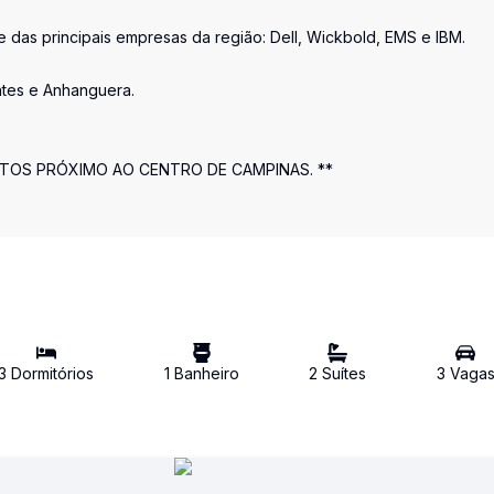
 das principais empresas da região: Dell, Wickbold, EMS e IBM.
antes e Anhanguera.
OS PRÓXIMO AO CENTRO DE CAMPINAS. **
3
Dormitório
s
1
Banheiro
2
Suíte
s
3
Vaga