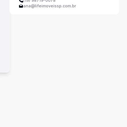
(19) 98719-0078
ana@lifeimoveissp.com.br