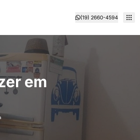
(19) 2660-4594
azer em
a