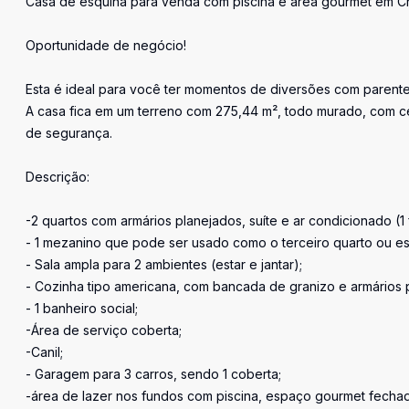
Casa de esquina para venda com piscina e área gourmet em C
Oportunidade de negócio!
Esta é ideal para você ter momentos de diversões com parente
A casa fica em um terreno com 275,44 m², todo murado, com cerc
de segurança.
Descrição:
-2 quartos com armários planejados, suíte e ar condicionado (1 
- 1 mezanino que pode ser usado como o terceiro quarto ou esc
- Sala ampla para 2 ambientes (estar e jantar);
- Cozinha tipo americana, com bancada de granizo e armários 
- 1 banheiro social;
-Área de serviço coberta;
-Canil;
- Garagem para 3 carros, sendo 1 coberta;
-área de lazer nos fundos com piscina, espaço gourmet fechada