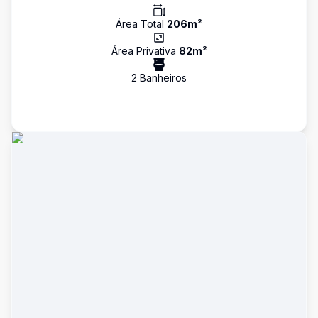
Área Total
206
m²
Área Privativa
82
m²
2
Banheiro
s