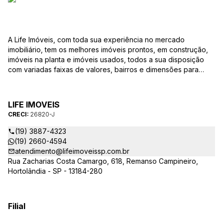
A Life Imóveis, com toda sua experiência no mercado
imobiliário, tem os melhores imóveis prontos, em construção,
imóveis na planta e imóveis usados, todos a sua disposição
com variadas faixas de valores, bairros e dimensões para
melhor atender as suas necessidades e anseios. Ao nos
procurar, nossos corretores – credenciados ao CRECI-SP
26820-J – estarão sempre prontos para responder-lhe todas
LIFE IMOVEIS
as suas dúvidas sobre casas, apartamentos, terrenos, salas
CRECI:
26820-J
comerciais e outros produtos imobiliários.
(19) 3887-4323
(19) 2660-4594
atendimento@lifeimoveissp.com.br
Rua Zacharias Costa Camargo, 618, Remanso Campineiro,
Hortolândia - SP - 13184-280
Filial