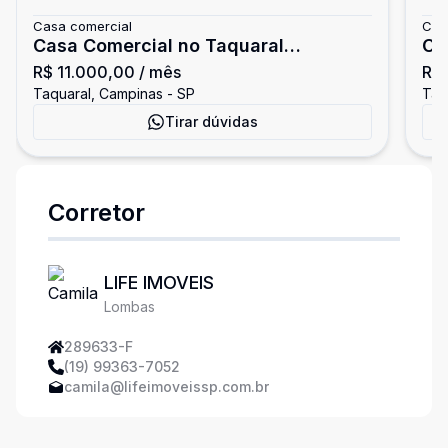
Casa comercial
Cas
Casa Comercial no Taquaral
CA
R$ 11.000,00
/ mês
R$
Campinas
TA
Taquaral, Campinas - SP
Taq
Tirar dúvidas
Corretor
LIFE IMOVEIS
Lombas
289633-F
(19) 99363-7052
camila@lifeimoveissp.com.br