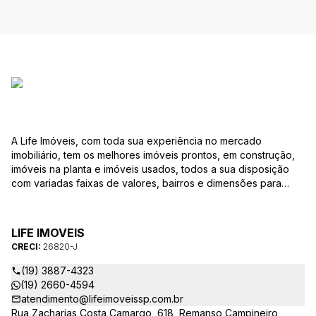
A Life Imóveis, com toda sua experiência no mercado
imobiliário, tem os melhores imóveis prontos, em construção,
imóveis na planta e imóveis usados, todos a sua disposição
com variadas faixas de valores, bairros e dimensões para
melhor atender as suas necessidades e anseios. Ao nos
procurar, nossos corretores – credenciados ao CRECI-SP
26820-J – estarão sempre prontos para responder-lhe todas
LIFE IMOVEIS
as suas dúvidas sobre casas, apartamentos, terrenos, salas
CRECI:
26820-J
comerciais e outros produtos imobiliários.
(19) 3887-4323
(19) 2660-4594
atendimento@lifeimoveissp.com.br
Rua Zacharias Costa Camargo, 618, Remanso Campineiro,