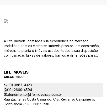
A Life Imóveis, com toda sua experiência no mercado
imobiliário, tem os melhores imóveis prontos, em construção,
imóveis na planta e imóveis usados, todos a sua disposição
com variadas faixas de valores, bairros e dimensões para
melhor atender as suas necessidades e anseios. Ao nos
procurar, nossos corretores – credenciados ao CRECI-SP
26820-J – estarão sempre prontos para responder-lhe todas
LIFE IMOVEIS
as suas dúvidas sobre casas, apartamentos, terrenos, salas
CRECI:
26820-J
comerciais e outros produtos imobiliários.
(19) 3887-4323
(19) 2660-4594
atendimento@lifeimoveissp.com.br
Rua Zacharias Costa Camargo, 618, Remanso Campineiro,
Hortolândia - SP - 13184-280