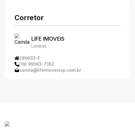
Corretor
LIFE IMOVEIS
Lombas
289633-F
(19) 99363-7052
camila@lifeimoveissp.com.br