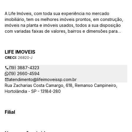
A Life Imóveis, com toda sua experiência no mercado
imobiliário, tem os melhores imóveis prontos, em construção,
imóveis na planta e imóveis usados, todos a sua disposição
com variadas faixas de valores, bairros e dimensões para
melhor atender as suas necessidades e anseios. Ao nos
procurar, nossos corretores – credenciados ao CRECI-SP
26820-J – estarão sempre prontos para responder-lhe todas
LIFE IMOVEIS
as suas dúvidas sobre casas, apartamentos, terrenos, salas
CRECI:
26820-J
comerciais e outros produtos imobiliários.
(19) 3887-4323
(19) 2660-4594
atendimento@lifeimoveissp.com.br
Rua Zacharias Costa Camargo, 618, Remanso Campineiro,
Hortolândia - SP - 13184-280
Filial