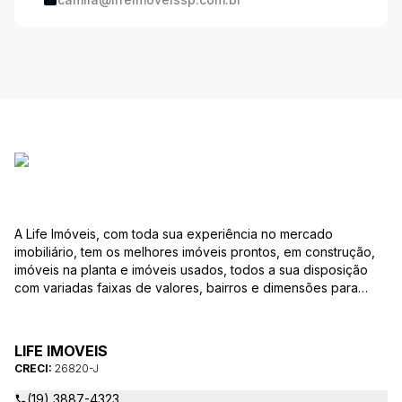
A Life Imóveis, com toda sua experiência no mercado
imobiliário, tem os melhores imóveis prontos, em construção,
imóveis na planta e imóveis usados, todos a sua disposição
com variadas faixas de valores, bairros e dimensões para
melhor atender as suas necessidades e anseios. Ao nos
procurar, nossos corretores – credenciados ao CRECI-SP
26820-J – estarão sempre prontos para responder-lhe todas
LIFE IMOVEIS
as suas dúvidas sobre casas, apartamentos, terrenos, salas
CRECI:
26820-J
comerciais e outros produtos imobiliários.
(19) 3887-4323